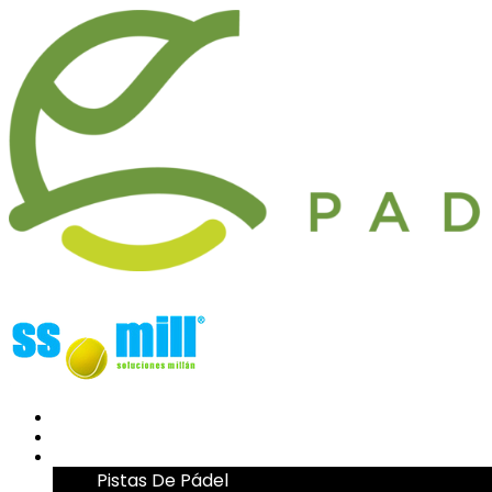
Ir
al
contenido
INICIO
LA EMPRESA
PRODUCTOS
Pistas De Pádel