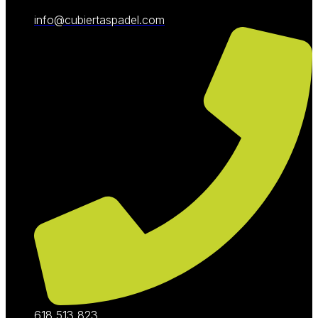
info@cubiertaspadel.com
618 513 823