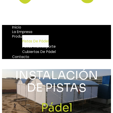
Inicio
La Empresa
Productos
Pistas De Pádel
Pistas Multideporte
Cubiertas De Pádel
Contacto
INSTALACIÓN
DE PISTAS
Pádel