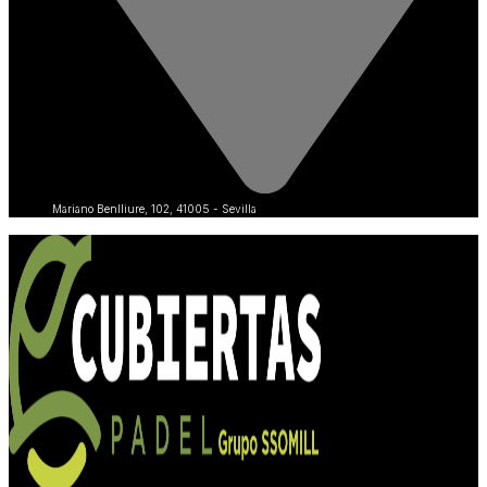
Mariano Benlliure, 102, 41005 - Sevilla